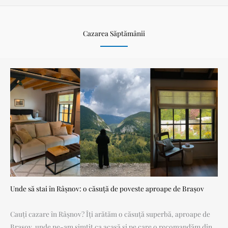
Cazarea Săptămânii
Unde să stai în Râșnov: o căsuță de poveste aproape de Brașov
Cauți cazare în Râșnov? Îți arătăm o căsuță superbă, aproape de
Brașov, unde ne-am simțit ca acasă și pe care o recomandăm din