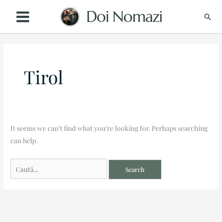
Skip
Doi Nomazi
Sear
to
content
Search
for:
Tirol
It seems we can’t find what you’re looking for. Perhaps searching
can help.