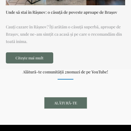
Unde să stai în Râșnov: o căsuță de poveste aproape de Brașov
Cauți cazare în Râșnov? Îți arătăm o căsuță superbă, aproape de
Brașov, unde ne-am simțit ca acasă și pe care o recomandăm din
toată inima.
Citește mai mult
Alătură-te comunității 2nomazi de pe YouTube!
ALĂTURĂ-TE