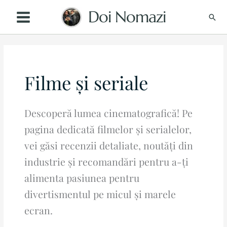
Skip
Doi Nomazi
Sear
to
content
Filme și seriale
Descoperă lumea cinematografică! Pe
pagina dedicată filmelor și serialelor,
vei găsi recenzii detaliate, noutăți din
industrie și recomandări pentru a-ți
alimenta pasiunea pentru
divertismentul pe micul și marele
ecran.