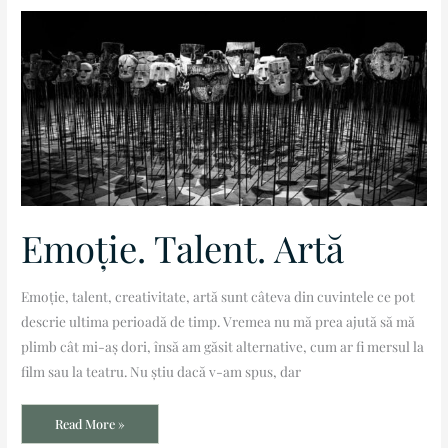
Emoție.
Talent.
Artă
Emoție. Talent. Artă
Emoție, talent, creativitate, artă sunt câteva din cuvintele ce pot
descrie ultima perioadă de timp. Vremea nu mă prea ajută să mă
plimb cât mi-aș dori, însă am găsit alternative, cum ar fi mersul la
film sau la teatru. Nu știu dacă v-am spus, dar
Read More »