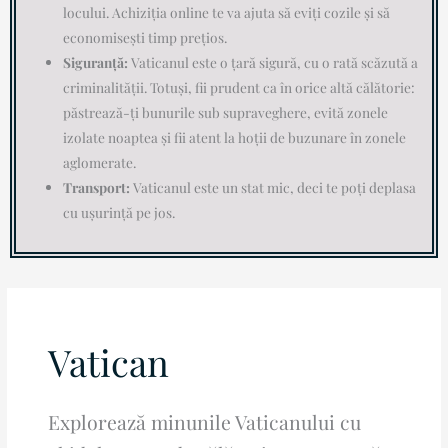
locului. Achiziția online te va ajuta să eviți cozile și să
economisești timp prețios.
Siguranță:
Vaticanul este o țară sigură, cu o rată scăzută a
criminalității. Totuși, fii prudent ca în orice altă călătorie:
păstrează-ți bunurile sub supraveghere, evită zonele
izolate noaptea și fii atent la hoții de buzunare în zonele
aglomerate.
Transport:
Vaticanul este un stat mic, deci te poți deplasa
cu ușurință pe jos.
Search
for:
Vatican
Explorează minunile Vaticanului cu