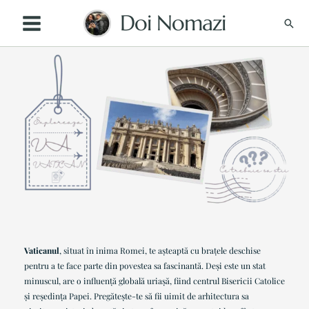
Skip
Doi Nomazi
Sear
to
content
Vaticanul
, situat în inima Romei, te așteaptă cu brațele deschise
pentru a te face parte din povestea sa fascinantă. Deși este un stat
minuscul, are o influență globală uriașă, fiind centrul Bisericii Catolice
și reședința Papei. Pregătește-te să fii uimit de arhitectura sa