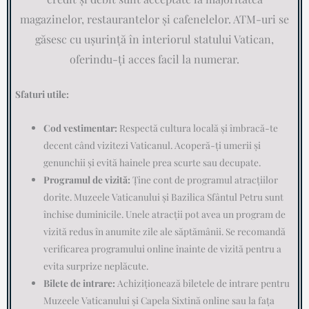
magazinelor, restaurantelor și cafenelelor. ATM-uri se
găsesc cu ușurință în interiorul statului Vatican,
oferindu-ți acces facil la numerar.
Sfaturi utile:
Cod vestimentar:
Respectă cultura locală și îmbracă-te
decent când vizitezi Vaticanul. Acoperă-ți umerii și
genunchii și evită hainele prea scurte sau decupate.
Programul de vizită:
Ține cont de programul atracțiilor
dorite. Muzeele Vaticanului și Bazilica Sfântul Petru sunt
închise duminicile. Unele atracții pot avea un program de
vizită redus în anumite zile ale săptămânii. Se recomandă
verificarea programului online înainte de vizită pentru a
evita surprize neplăcute.
Bilete de intrare:
Achiziționează biletele de intrare pentru
Muzeele Vaticanului și Capela Sixtină online sau la fața