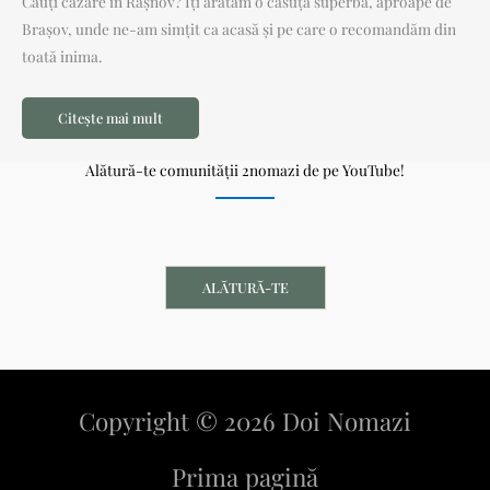
Cauți cazare în Râșnov? Îți arătăm o căsuță superbă, aproape de
Brașov, unde ne-am simțit ca acasă și pe care o recomandăm din
toată inima.
Citește mai mult
Alătură-te comunității 2nomazi de pe YouTube!
ALĂTURĂ-TE
Copyright © 2026 Doi Nomazi
Prima pagină