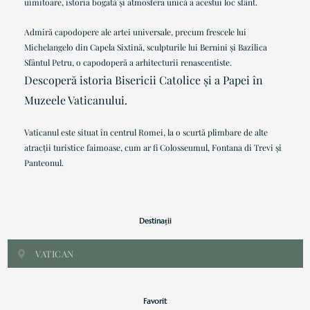
uimitoare, istoria bogată și atmosfera unică a acestui loc sfânt.
Admiră capodopere ale artei universale, precum frescele lui
Michelangelo din Capela Sixtină, sculpturile lui Bernini și Bazilica
Sfântul Petru, o capodoperă a arhitecturii renascentiste.
Descoperă istoria Bisericii Catolice și a Papei în
Muzeele Vaticanului.
Vaticanul este situat în centrul Romei, la o scurtă plimbare de alte
atracții turistice faimoase, cum ar fi Colosseumul, Fontana di Trevi și
Panteonul.
Destinații
VATICAN
Favorit