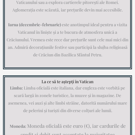
Vaticanului sau a explora cartierele pitorești ale Romei.
Aglomerația este scăzută, iar prețurile devin mai accesibile.
Iarna (decembrie-februarie)
este anotimpul ideal pentru a vizita
Vaticanul în liniște și a te bucura de atmosfera unică a
Crăciunului. Vremea este rece dar prețurile sunt cele mai mici din
an. Admiră decorațiunile festive sau participă la slujba religioasă
de Crăciun din Bazilica Sfântul Petru.
La ce să te aștepți în Vatican
Limba:
Limba oficială este italiana, dar engleza este vorbită pe
scară largă în zonele turistice, la muzee și în magazine. De
asemenea, vei auzi și alte limbi străine, datorită numărului mare
de pelerini și turiști din diverse colțuri ale lumii.
Moneda oficială este euro (€), iar cardurile de
Moneda:
credit și debit sunt acceptate la majoritatea