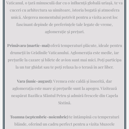
Vaticanul, o țară minusculă dar cu o influență globală uriașă, te va
cuceri cu arhitectura sa uimitoare, istoria bogată și atmosfera
unică. Alegerea momentului potrivit pentru a vizita acest loc
fascinant depinde de preferințele tale legate de vreme,
aglomerație și prețuri.
Primăvara (martie-mai)
oferă temperaturi plăcute, ideale pentru
drumeții în Grădinile Vaticanului. Aglomerația este medie, iar
prețurile la cazare și bilete de avion sunt mai mici. Poți participa
la un tur ghidat sau te poți relaxa la o terasă în aer liber.
Vara (iunie-august):
Vremea este caldă și însorită, dar
aglomerația este mare și prețurile sunt la apogeu. Vizitează
neapărat Bazilica Sfântul Petru și admiră frescele din Capela
Sixtină.
Toamna (septembrie-noiembrie)
te întâmpină cu temperaturi
blânde, oferind un cadru perfect pentru a vizita Muzeele