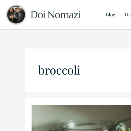
Skip
Doi Nomazi
to
Blog
De
content
broccoli
Cum
e
să
fii
vegetarian?