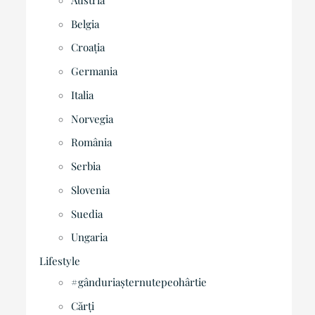
Belgia
Croația
Germania
Italia
Norvegia
România
Serbia
Slovenia
Suedia
Ungaria
Lifestyle
#gânduriașternutepeohârtie
Cărți