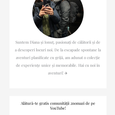
Suntem Diana și Ionuț, pasionați de călătorii și de
a descoperi locuri noi. De la escapade spontane la
aventuri planificate cu grijă, am adunat o colecție
de experiențe unice și memorabile. Hai cu noi în
aventuri! ✈️
Alătură-te gratis comunității 2nomazi de pe
YouTube!