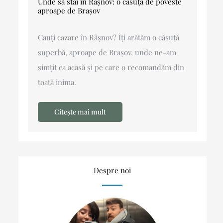
Unde să stai în Râșnov: o căsuță de poveste
aproape de Brașov
Cauți cazare în Râșnov? Îți arătăm o căsuță
superbă, aproape de Brașov, unde ne-am
simțit ca acasă și pe care o recomandăm din
toată inima.
Citește mai mult
Despre noi