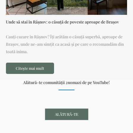
Unde să stai în Râșnov: o căsuță de poveste aproape de Brașov
Cauți cazare în Râșnov? Îți arătăm o căsuță superbă, aproape de
Brașov, unde ne-am simțit ca acasă și pe care o recomandăm din
toată inima.
Citește mai mult
Alătură-te comunității 2nomazi de pe YouTube!
ALĂTURĂ-TE