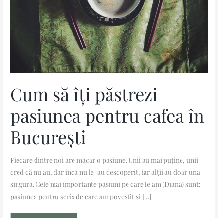
Cum să îți păstrezi
pasiunea pentru cafea în
București
Fiecare dintre noi are măcar o pasiune. Unii au mai puține, unii
cred că nu au, dar încă nu le-au descoperit, iar alții au doar una
singură. Cele mai importante pasiuni pe care le am (Diana) sunt:
pasiunea pentru scris de care am povestit și […]