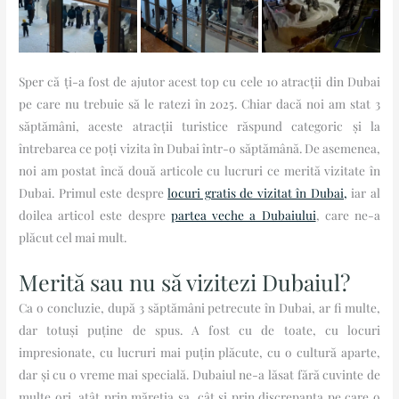
Sper că ți-a fost de ajutor acest top cu cele 10 atracții din Dubai
pe care nu trebuie să le ratezi în 2025. Chiar dacă noi am stat 3
săptămâni, aceste atracții turistice răspund categoric și la
întrebarea ce poți vizita în Dubai într-o săptămână. De asemenea,
noi am postat încă două articole cu lucruri ce merită vizitate în
Dubai. Primul este despre
locuri gratis de vizitat în Dubai,
iar al
doilea articol este despre
partea veche a Dubaiului
, care ne-a
plăcut cel mai mult.
Merită sau nu să vizitezi Dubaiul?
Ca o concluzie, după 3 săptămâni petrecute în Dubai, ar fi multe,
dar totuși puține de spus. A fost cu de toate, cu locuri
impresionate, cu lucruri mai puțin plăcute, cu o cultură aparte,
dar și cu o vreme mai specială. Dubaiul ne-a lăsat fără cuvinte de
multe ori, atât prin măreția sa, cât și prin discrepanța pe care o