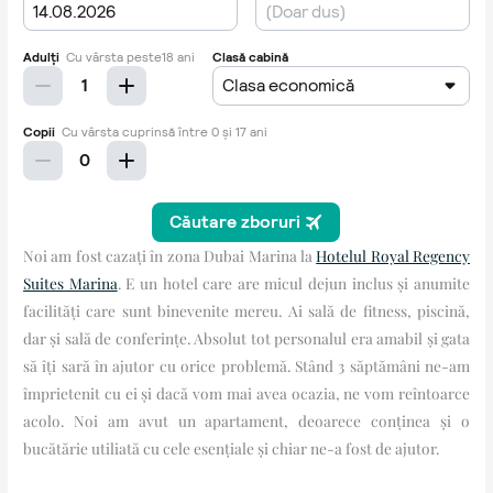
Noi am fost cazați în zona Dubai Marina la
Hotelul Royal Regency
Suites Marina
. E un hotel care are micul dejun inclus și anumite
facilități care sunt binevenite mereu. Ai sală de fitness, piscină,
dar și sală de conferințe. Absolut tot personalul era amabil și gata
să îți sară în ajutor cu orice problemă. Stând 3 săptămâni ne-am
împrietenit cu ei și dacă vom mai avea ocazia, ne vom reîntoarce
acolo. Noi am avut un apartament, deoarece conținea și o
bucătărie utiliată cu cele esențiale și chiar ne-a fost de ajutor.