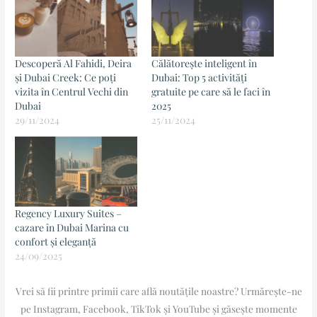
Descoperă Al Fahidi, Deira
Călătorește inteligent în
și Dubai Creek: Ce poți
Dubai: Top 5 activități
vizita în Centrul Vechi din
gratuite pe care să le faci în
Dubai
2025
29/11/2024
25/11/2024
Regency Luxury Suites –
cazare în Dubai Marina cu
confort și eleganță
24/09/2025
Vrei să fii printre primii care află noutățile noastre? Urmărește-ne
pe Instagram, Facebook, TikTok și YouTube și găsește momente