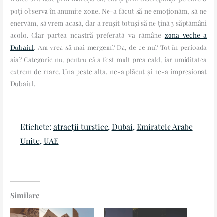
poți observa în anumite zone. Ne-a făcut să ne emoționăm, să ne
enervăm, să vrem acasă, dar a reușit totuși să ne țină 3 săptămâni
acolo. Clar partea noastră preferată va rămâne
zona veche a
Dubaiul
. Am vrea să mai mergem? Da, de ce nu? Tot în perioada
aia? Categoric nu, pentru că a fost mult prea cald, iar umiditatea
extrem de mare. Una peste alta, ne-a plăcut și ne-a impresionat
Dubaiul.
Etichete:
atracții turstice
, 
Dubai
, 
Emiratele Arabe
Unite
, 
UAE
Similare