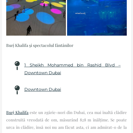
Burj Khalifa și spectacolul fântânilor
1 Sheikh Mohammed bin Rashid Blvd –
Downtown Dubai
Downtown Dubai
Burj Khalifa
este un zgârie-nori din Dubai, cea mai înaltă clădire
construită vreodată de om, măsurând 828 m înălțime. Se poate
urca în clădire, însă noi nu am făcut asta, ci am admirat-o de la