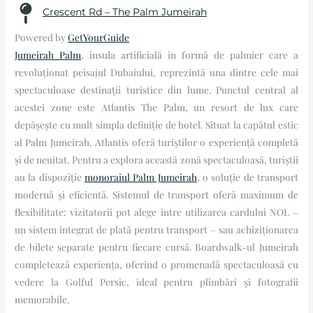
Crescent Rd – The Palm Jumeirah
Powered by
GetYourGuide
Jumeirah Palm
, insula artificială în formă de palmier care a
revoluționat peisajul Dubaiului, reprezintă una dintre cele mai
spectaculoase destinații turistice din lume. Punctul central al
acestei zone este Atlantis The Palm, un resort de lux care
depășește cu mult simpla definiție de hotel. Situat la capătul estic
al Palm Jumeirah, Atlantis oferă turiștilor o experiență completă
și de neuitat. Pentru a explora această zonă spectaculoasă, turiștii
au la dispoziție
monoraiul Palm Jumeirah
, o soluție de transport
modernă și eficientă. Sistemul de transport oferă maximum de
flexibilitate: vizitatorii pot alege între utilizarea cardului NOL –
un sistem integrat de plată pentru transport – sau achiziționarea
de bilete separate pentru fiecare cursă. Boardwalk-ul Jumeirah
completează experiența, oferind o promenadă spectaculoasă cu
vedere la Golful Persic, ideal pentru plimbări și fotografii
memorabile.