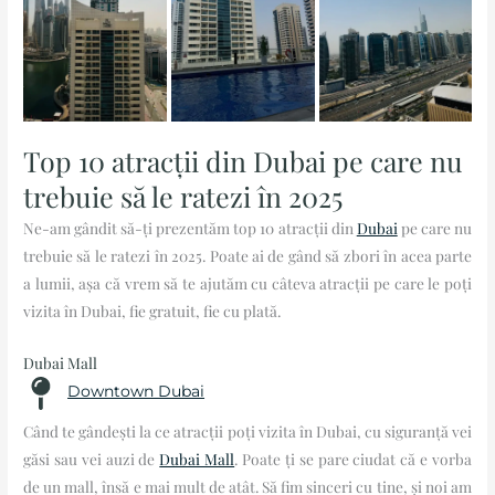
Top 10 atracții din Dubai pe care nu
trebuie să le ratezi în 2025
Ne-am gândit să-ți prezentăm top 10 atracții din
Dubai
pe care nu
trebuie să le ratezi în 2025. Poate ai de gând să zbori în acea parte
a lumii, așa că vrem să te ajutăm cu câteva atracții pe care le poți
vizita în Dubai, fie gratuit, fie cu plată.
Dubai Mall
Downtown Dubai
Când te gândești la ce atracții poți vizita în Dubai, cu siguranță vei
găsi sau vei auzi de
Dubai Mall
. Poate ți se pare ciudat că e vorba
de un mall, însă e mai mult de atât. Să fim sinceri cu tine, și noi am