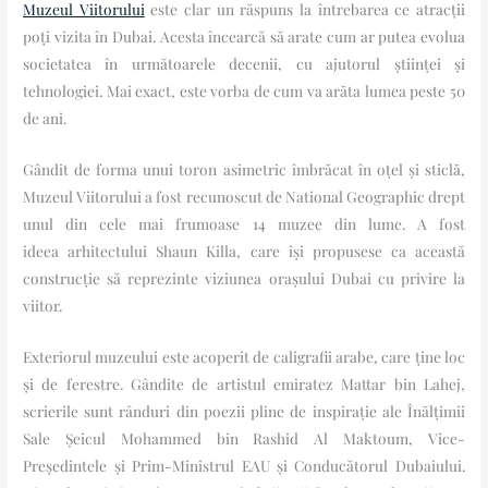
Muzeul Viitorului
este clar un răspuns la întrebarea ce atracții
poți vizita în Dubai. Acesta încearcă să arate cum ar putea evolua
societatea în următoarele decenii, cu ajutorul științei și
tehnologiei. Mai exact, este vorba de cum va arăta lumea peste 50
de ani.
Gândit de forma unui toron asimetric îmbrăcat în oțel și sticlă,
Muzeul Viitorului a fost recunoscut de National Geographic drept
unul din cele mai frumoase 14 muzee din lume. A fost
ideea arhitectului Shaun Killa, care își propusese ca această
construcție să reprezinte viziunea orașului Dubai cu privire la
viitor.
Exteriorul muzeului este acoperit de caligrafii arabe, care ține loc
și de ferestre. Gândite de artistul emiratez Mattar bin Lahej,
scrierile sunt rânduri din poezii pline de inspirație ale Înălțimii
Sale Șeicul Mohammed bin Rashid Al Maktoum, Vice-
Președintele și Prim-Ministrul EAU și Conducătorul Dubaiului.