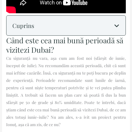
Cuprins
Când este cea mai bună perioadă să
vizitezi Dubai?
Cu siguranță nu vara, așa cum am fost noi (sfârșit de iunie,
început de iulie). Nu recomandăm această perioadă, chit că sunt
mai ieftine cazările. Însă, cu siguranță nu te poți bucura pe deplin
de experiență. Perioadele recomandate sunt lunile de iarnă,
pentru că sunt niște temperaturi potrivite și te vei putea plimba
liniștit. A trebuit să facem un plan care să poată fi dus la bun
sfârșit pe 50 de grade și 80% umiditate. Poate te întrebi, dacă
știam când este cea mai bună perioadă să vizitezi Dubai, de ce am
ales totuși iunie-iulie? Nu am ales, s-a ivit un proiect pentru
Ionuț, așa că am zis, de ce nu?