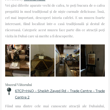
Vei găsi diferite aparate vechi de cafea, te poți bucura de o cafea
pregatită în mod tradițional și de niște curmale delicioase. Însă,
cel mai important, descoperi istoria cafelei. E un muzeu foarte
interesant, fiind localizat într-o casă tradițională și destul de
răcoroasă. Categoric acest muzeu face parte din ce atracții poți
vizita în Dubai care să merite a fi descoperite.
Muzeul Viitorului
67CP+H4Q – Sheikh Zayed Rd – Trade Centre – Trade
Centre 2
Fiind una dintre cele mai cunoscute atracții ale Dubaiului,