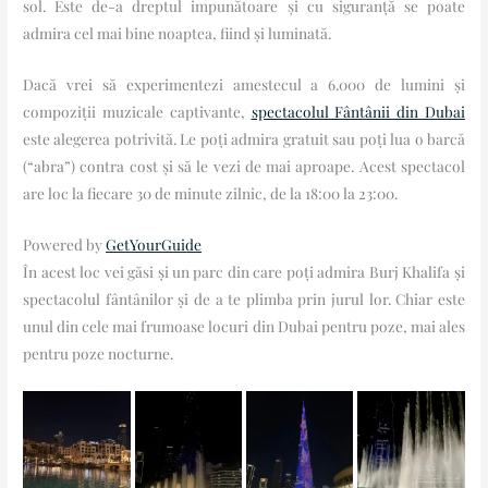
sol. Este de-a dreptul impunătoare și cu siguranță se poate
admira cel mai bine noaptea, fiind și luminată.
Dacă vrei să experimentezi amestecul a 6.000 de lumini și
compoziții muzicale captivante,
spectacolul Fântânii din Dubai
este alegerea potrivită. Le poți admira gratuit sau poți lua o barcă
(“abra”) contra cost și să le vezi de mai aproape. Acest spectacol
are loc la fiecare 30 de minute zilnic, de la 18:00 la 23:00.
Powered by
GetYourGuide
În acest loc vei găsi și un parc din care poți admira Burj Khalifa și
spectacolul fântânilor și de a te plimba prin jurul lor. Chiar este
unul din cele mai frumoase locuri din Dubai pentru poze, mai ales
pentru poze nocturne.