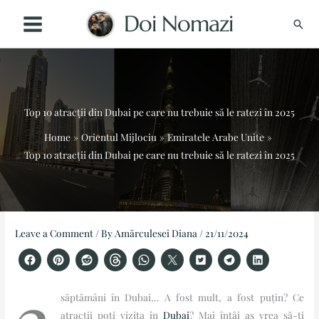
Skip
Doi Nomazi
Sear
to
content
Top 10 atracții din Dubai pe care nu trebuie să le ratezi în 2025
Home
Orientul Mijlociu
Emiratele Arabe Unite
Top 10 atracții din Dubai pe care nu trebuie să le ratezi în 2025
Instagram
TikTok
Facebook
YouTube
Pinterest
X
Threads
LinkedIn
Leave a Comment
/ By
Amărculesei Diana
/
21/11/2024
săptămâni în Dubai… A fost mult, a fost puțin? Ce
atracții poți vizita în
Dubai
? Mai întâi aș vrea să-ți