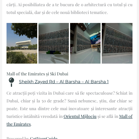
cărți. Ai posibiliatea de a te bucura de o arhitectură cu totul și cu
totul specială, dar și de cele nouă biblioteci tematice.
Mall of the Emirates și Ski Dubai
Sheikh Zayed Rd – Al Barsha – Al Barsha 1
Ce atracții poți vizita în Dubai care să fie spectaculoase? Schiat în
Dubai, chiar și la 50 de grade? Sună nebunesc, știu, dar chiar se
poate. Este una dintre cele mai inovatoare și interesante atracții
turistice întâlnită vreodată în
Orientul Mijlociu
și se află în
Mall of
the Emirates
.
Powered by
GetYourGuide