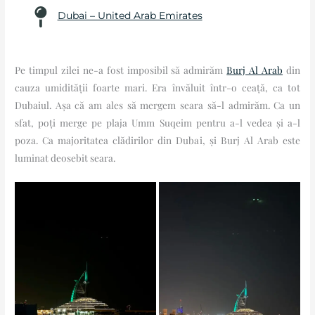
Dubai – United Arab Emirates
Pe timpul zilei ne-a fost imposibil să admirăm
Burj Al Arab
din
cauza umidității foarte mari. Era învăluit într-o ceață, ca tot
Dubaiul. Așa că am ales să mergem seara să-l admirăm. Ca un
sfat, poți merge pe plaja Umm Suqeim pentru a-l vedea și a-l
poza. Ca majoritatea clădirilor din Dubai, și Burj Al Arab este
luminat deosebit seara.