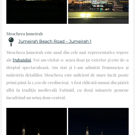
Moscheea Jumeirah
Jumeirah Beach Road – Jumeirah 1
Moscheea Jumeirah este unul din cele mai reprezentative repere
ale
Dubaiului
. Noi am vizitat-o seara doar pe exterior și este de-a
dreptul spectaculoasă. Am stat și i-am admirat frumusețea și
măiestria detaliilor. Moscheea este suficient de mare încât poate
primi până la 1.200 de credincioși. A fost ridicată numai din piatră
albă în tradiția medievală Fatimid, cu două minarete gemene
încadrând un uriaș dom central.