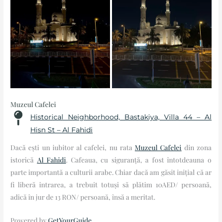
Muzeul Cafelei
Historical Neighborhood, Bastakiya, Villa 44 – Al
Hisn St – Al Fahidi
Dacă ești un iubitor al cafelei, nu rata
Muzeul Cafelei
din zona
istorică
Al Fahidi
. Cafeaua, cu siguranță, a fost întotdeauna o
parte importantă a culturii arabe. Chiar dacă am găsit inițial că ar
fi liberă intrarea, a trebuit totuși să plătim 10AED/ persoană,
adică în jur de 13 RON/ persoană, însă a meritat.
Powered by
GetYourGuide