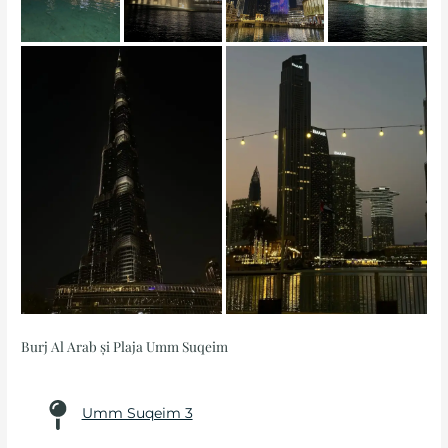
Burj Al Arab și Plaja Umm Suqeim
Umm Suqeim 3