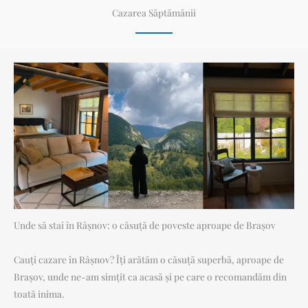
Cazarea Săptămânii
Unde să stai în Râșnov: o căsuță de poveste aproape de Brașov
Cauți cazare în Râșnov? Îți arătăm o căsuță superbă, aproape de
Brașov, unde ne-am simțit ca acasă și pe care o recomandăm din
toată inima.