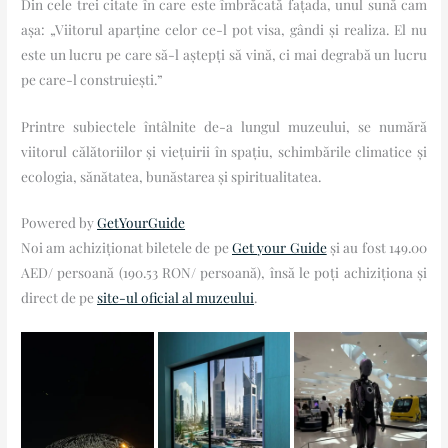
Din cele trei citate în care este îmbrăcată fațada, unul sună cam
așa: „Viitorul aparține celor ce-l pot visa, gândi și realiza. El nu
este un lucru pe care să-l aștepți să vină, ci mai degrabă un lucru
pe care-l construiești.”
Printre subiectele întâlnite de-a lungul muzeului, se numără
viitorul călătoriilor și viețuirii în spațiu, schimbările climatice și
ecologia, sănătatea, bunăstarea și spiritualitatea.
Powered by
GetYourGuide
Noi am achiziționat biletele de pe
Get your Guide
și au fost 149.00
AED/ persoană (190.53 RON/ persoană), însă le poți achiziționa și
direct de pe
site-ul oficial al muzeului
.