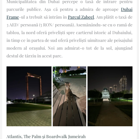
Municipalitatea din Dubai percepe o taxă de intrare pentru
parcurile publice. Așa că pentru a admira de aproape
Dubai
Frame
-ul a trebuit să intrăm în
Parcul Zabeel
. Am plătit o taxă de
3 AED/ persoană (5 RON/ persoană). Asemănându-se cu o ramă de
tablou, la nord oferă priveliști spre cartierul istoric al Dubaiului,
în timp ce în partea de sud oferă priveliști uimitoare ale peisajului
modern al orașului. Noi am admirat-o tot de la sol, ajungând
destul de târziu în acest parc.
Atlantis, The Palm și Boardwalk Jumeirah