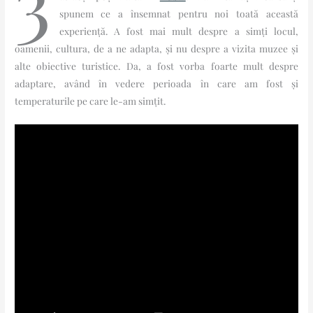
3
spunem ce a însemnat pentru noi toată această
experiență. A fost mai mult despre a simți locul,
oamenii, cultura, de a ne adapta, și nu despre a vizita muzee și
alte obiective turistice. Da, a fost vorba foarte mult despre
adaptare, având în vedere perioada în care am fost și
temperaturile pe care le-am simțit.