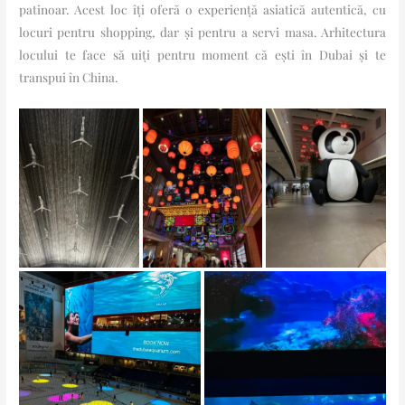
patinoar. Acest loc îți oferă o experiență asiatică autentică, cu
locuri pentru shopping, dar și pentru a servi masa. Arhitectura
locului te face să uiți pentru moment că ești în Dubai și te
transpui în China.