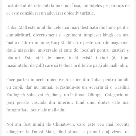
fost destul de reticenți la început. Însă, am înțeles pe parcurs de
ce este considerat un adevărat obiectiv turistic.
Dubai Mall este unul din cele mai mari destinații din lume pentru
cumpărături, divertisment și agrement, amplasat lângă cea mai
înaltă clădire din lume, Burj Khalifa. Are peste 1.200 de magazine,
două magazine universale și sute de localuri pentru gustări și
băuturi. Este atât de mare, încât există taxiuri (de tipul
mașinuțelor de golf) care să te ducă în diferite părți ale mall-ului.
Face parte din acele obiective turistice din Dubai pentru familii
cu copii, dar nu numai, regăsindu-se un Acvariu și o Grădină
Zoologică Subacvatică, dar și un Patinoar Olimpic. Categoric nu
poți pierde cascada din interior, fiind unul dintre cele mai
fotografiate locuri ale mall-ului.
Noi am fost uimiți de Chinatown, care este cea mai recentă
adăugare la Dubai Mall, fiind situat la primul etaj vizavi de