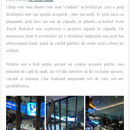
Chiar este una dintre cele mai “ciudate” activități pe care o poți
desfășura într-un spațiu acoperit , într-un mall. Te poți juca cu
pinguinii, poți face un om de zăpadă, te plimbi cu bobul Twin
Track Bobsled sau explorezi o peșteră săpată în zăpadă. De
asemenea, poți fi aventurier pe o tiroliană înghețată sau poți lua
telescaunul clasic până în vârful pârtiei, de unde poți coborî pe
schiuri.
Pentru noi a fost puțin șocant să vedem această pârtie, noi
murind de cald în mall, iar cei din interior să fie cu haine groase,
căciuli și mănuși. Clar Dubaiul surprinde ori de câte ori are
posibilitatea.