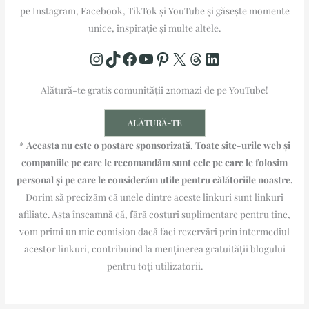
pe Instagram, Facebook, TikTok și YouTube și găsește momente
unice, inspirație și multe altele.
Alătură-te gratis comunității 2nomazi de pe YouTube!​​
ALĂTURĂ-TE
*
Aceasta nu este o postare sponsorizată. Toate site-urile web și
companiile pe care le recomandăm sunt cele pe care le folosim
personal și pe care le considerăm utile pentru călătoriile noastre.
Dorim să precizăm că unele dintre aceste linkuri sunt linkuri
afiliate. Asta înseamnă că, fără costuri suplimentare pentru tine,
vom primi un mic comision dacă faci rezervări prin intermediul
acestor linkuri, contribuind la menținerea gratuității blogului
pentru toți utilizatorii.