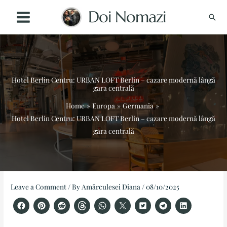
Skip
Doi Nomazi
Sear
to
content
Hotel Berlin Centru: URBAN LOFT Berlin – cazare modernă lângă
gara centrală
Home
Europa
Germania
Hotel Berlin Centru: URBAN LOFT Berlin – cazare modernă lângă
gara centrală
Instagram
TikTok
Facebook
YouTube
Pinterest
X
Threads
LinkedIn
Leave a Comment
/ By
Amărculesei Diana
/
08/10/2025