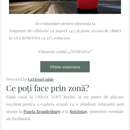
Recomandare pentru siguranța ta
Asigurare de călătorie cu suport 24/7 și peste 40.000 de clinici
la AXA ROMANIA cu 35% reducere.
Folosește codul „2NOMAZI35”
Obține asigurarea
Powered by
GetYourGuide
Ce poți face prin zonă?
Fiind cazat la URBAN LOFT Berlin, ai un punct de plecare
excelent pentru a explora orașul. La o plimbare relaxantă poți
ajunge la
Poarta Brandenburg
și la
Reichstag
, simboluri esențiale
ale Berlinului.