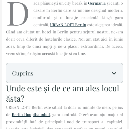
D
acă plănuiești un city break în
Germania
și cauți o
cazare în Berlin care să îmbine designul modern,
confortul și o locație excelentă lângă gara
centrală,
URBAN LOFT Berlin
este alegerea ideală.
Când am căutat un hotel în Berlin pentru sejurul nostru, ne-am
dorit ceva diferit de hotelurile clasice. Noi am stat aici în iunie
2023, timp de cinci nopți și ne-a plăcut extraordinar. De aceea,
vrem să împărtășim această locație și cu tine.
Cuprins
Unde este și de ce am ales locul
ăsta?
URBAN LOFT Berlin este situat la doar 10 minute de mers pe jos
de
Berlin Hauptbahnhof
, gara centrală. Oferă avantajul major al
proximității față de principalul nod de transport al capitalei.
Locația este liniștită, dar conectată perfect cu restul orașului.