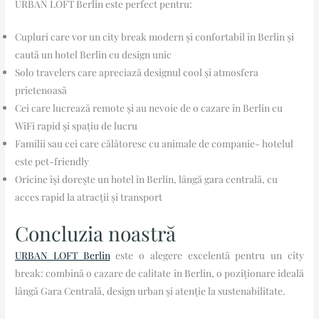
URBAN LOFT Berlin este perfect pentru:
Cupluri care vor un city break modern și confortabil în Berlin și
caută un hotel Berlin cu design unic
Solo travelers care apreciază designul cool și atmosfera
prietenoasă
Cei care lucrează remote și au nevoie de o cazare în Berlin cu
WiFi rapid și spațiu de lucru
Familii sau cei care călătoresc cu animale de companie- hotelul
este pet-friendly
Oricine își dorește un hotel în Berlin, lângă gara centrală, cu
acces rapid la atracții și transport
Concluzia noastră
URBAN LOFT Berlin
este o alegere excelentă pentru un city
break: combină o cazare de calitate în Berlin, o poziționare ideală
lângă Gara Centrală, design urban și atenție la sustenabilitate.