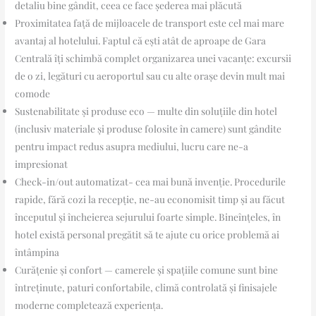
detaliu bine gândit, ceea ce face șederea mai plăcută
Proximitatea față de mijloacele de transport este cel mai mare
avantaj al hotelului. Faptul că ești atât de aproape de Gara
Centrală îți schimbă complet organizarea unei vacanțe: excursii
de o zi, legături cu aeroportul sau cu alte orașe devin mult mai
comode
Sustenabilitate și produse eco — multe din soluțiile din hotel
(inclusiv materiale și produse folosite în camere) sunt gândite
pentru impact redus asupra mediului, lucru care ne-a
impresionat
Check-in/out automatizat- cea mai bună invenție. Procedurile
rapide, fără cozi la recepție, ne-au economisit timp și au făcut
începutul și încheierea sejurului foarte simple. Bineînțeles, în
hotel există personal pregătit să te ajute cu orice problemă ai
întâmpina
Curățenie și confort — camerele și spațiile comune sunt bine
întreținute, paturi confortabile, climă controlată și finisajele
moderne completează experiența.