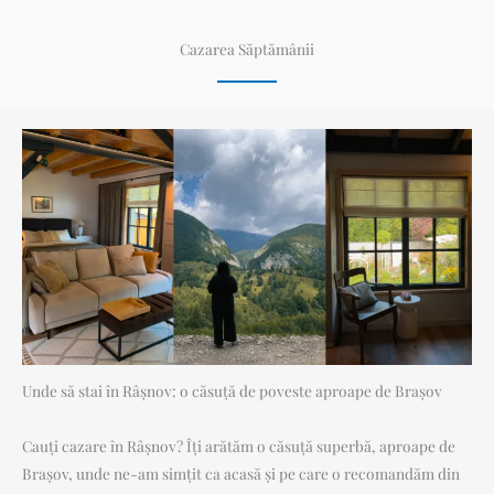
Cazarea Săptămânii
Unde să stai în Râșnov: o căsuță de poveste aproape de Brașov
Cauți cazare în Râșnov? Îți arătăm o căsuță superbă, aproape de
Brașov, unde ne-am simțit ca acasă și pe care o recomandăm din