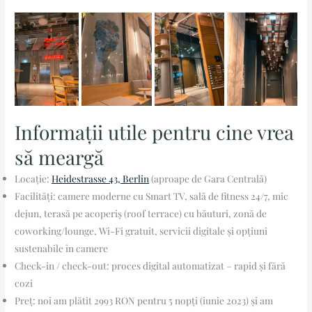
Informații utile pentru cine vrea
să meargă
Locație:
Heidestrasse 43, Berlin
(aproape de Gara Centrală)
Facilități: camere moderne cu Smart TV, sală de fitness 24/7, mic
dejun, terasă pe acoperiș (roof terrace) cu băuturi, zonă de
coworking/lounge, Wi-Fi gratuit, servicii digitale și opțiuni
sustenabile în camere
Check-in / check-out: proces digital automatizat – rapid și fără
cozi
Preț: noi am plătit 2993 RON pentru 5 nopți (iunie 2023) și am