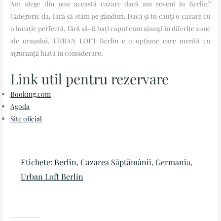
Am alege din nou această cazare dacă am reveni în Berlin?
Categoric da, fără să stăm pe gânduri. Dacă și tu cauți o cazare cu
o locație perfectă, fără să-ți bați capul cum ajungi în diferite zone
ale orașului, URBAN LOFT Berlin e o opțiune care merită cu
siguranță luată în considerare.
Link util pentru rezervare
Booking.com
Agoda
Site oficial
Etichete:
Berlin
, 
Cazarea Săptămânii
, 
Germania
, 
Urban Loft Berlin