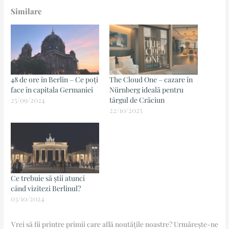
Similare
48 de ore în Berlin – Ce poți
The Cloud One – cazare în
face în capitala Germaniei
Nürnberg ideală pentru
25/09/2024
târgul de Crăciun
22/10/2025
Ce trebuie să știi atunci
când vizitezi Berlinul?
03/10/2024
Vrei să fii printre primii care află noutățile noastre? Urmărește-ne