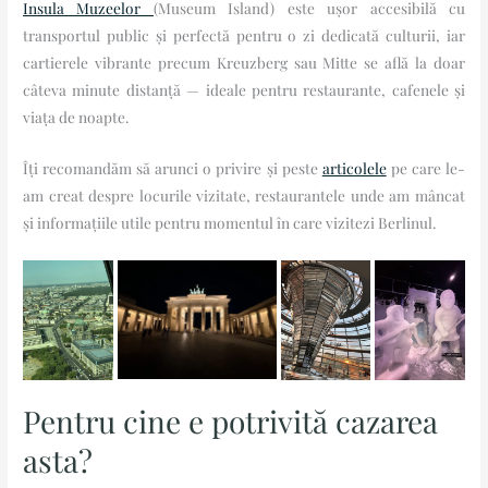
Insula Muzeelor
(Museum Island) este ușor accesibilă cu
transportul public și perfectă pentru o zi dedicată culturii, iar
cartierele vibrante precum Kreuzberg sau Mitte se află la doar
câteva minute distanță — ideale pentru restaurante, cafenele și
viața de noapte.
Îți recomandăm să arunci o privire și peste
articolele
pe care le-
am creat despre locurile vizitate, restaurantele unde am mâncat
și informațiile utile pentru momentul în care vizitezi Berlinul.
Pentru cine e potrivită cazarea
asta?