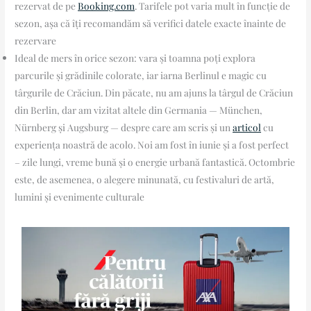
rezervat de pe
Booking.com
. Tarifele pot varia mult în funcție de
sezon, așa că îți recomandăm să verifici datele exacte înainte de
rezervare
Ideal de mers în orice sezon: vara și toamna poți explora
parcurile și grădinile colorate, iar iarna Berlinul e magic cu
târgurile de Crăciun. Din păcate, nu am ajuns la târgul de Crăciun
din Berlin, dar am vizitat altele din Germania — München,
Nürnberg și Augsburg — despre care am scris și un
articol
cu
experiența noastră de acolo. Noi am fost în iunie și a fost perfect
– zile lungi, vreme bună și o energie urbană fantastică. Octombrie
este, de asemenea, o alegere minunată, cu festivaluri de artă,
lumini și evenimente culturale