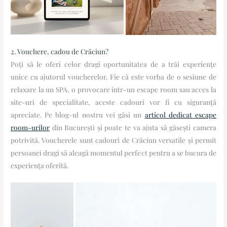
2. Vouchere, cadou de Crăciun?
Poți să le oferi celor dragi oportunitatea de a trăi experiențe
unice cu ajutorul voucherelor. Fie că este vorba de o sesiune de
relaxare la un SPA, o provocare într-un escape room sau acces la
site-uri de specialitate, aceste cadouri vor fi cu siguranță
apreciate. Pe blog-ul nostru vei găsi un
articol dedicat escape
room-urilor
din București și poate te va ajuta să găsești camera
potrivită. Voucherele sunt cadouri de Crăciun versatile și permit
persoanei dragi să aleagă momentul perfect pentru a se bucura de
experiența oferită.