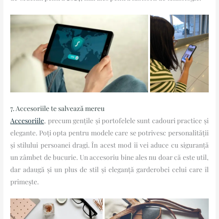
7. Accesoriile te salvează mereu
Accesoriile
, precum gențile și portofelele sunt cadouri practice și
elegante. Poți opta pentru modele care se potrivesc personalității
și stilului persoanei dragi. În acest mod îi vei aduce cu siguranță
un zâmbet de bucurie. Un accesoriu bine ales nu doar că este util,
dar adaugă și un plus de stil și eleganță garderobei celui care îl
primește.