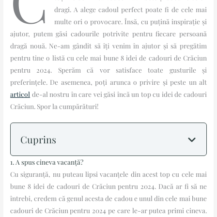
C
dragi. A alege cadoul perfect poate fi de cele mai
multe ori o provocare. Însă, cu puțină inspirație și
ajutor, putem găsi cadourile potrivite pentru fiecare persoană
dragă nouă. Ne-am gândit să îți venim în ajutor și să pregătim
pentru tine o listă cu cele mai bune 8 idei de cadouri de Crăciun
pentru 2024. Sperăm că vor satisface toate gusturile și
preferințele. De asemenea, poți arunca o privire și peste un alt
articol
de-al nostru în care vei găsi încă un top cu idei de cadouri
Crăciun. Spor la cumpărături!
Cuprins
1. A spus cineva vacanță?
Cu siguranță, nu puteau lipsi vacanțele din acest top cu cele mai
bune 8 idei de cadouri de Crăciun pentru 2024. Dacă ar fi să ne
întrebi, credem că genul acesta de cadou e unul din cele mai bune
cadouri de Crăciun pentru 2024 pe care le-ar putea primi cineva.