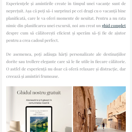
Experiențele și amintirile create în timpul unei vacanțe sunt de
neprețuit. Așa că poți să-i surprinzi pe cei dragi cu o vacanță bine
planificată, care le va oferi momente de neuitat. Pentru a nu rata
nimic din planificarea unei excursii, noi am creat un
ghid complet
despre cum să călătorești eficient și sperăm să-ți fie de ajutor
pentru a crea cadoul perfect.
De asemenea, poți adăuga hărți personalizate ale destinațiilor
dorite sau trollere elegante care să le fie utile în fiecare călătorie.
O astfel de experiență nu doar că oferă relaxare și distracție, dar
creează și amintiri frumoase.