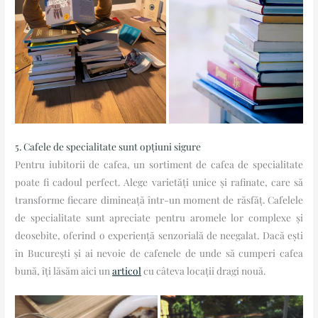
5. Cafele de specialitate sunt opțiuni sigure
Pentru iubitorii de cafea, un sortiment de cafea de specialitate
poate fi cadoul perfect. Alege varietăți unice și rafinate, care să
transforme fiecare dimineață într-un moment de răsfăț. Cafelele
de specialitate sunt apreciate pentru aromele lor complexe și
deosebite, oferind o experiență senzorială de neegalat. Dacă ești
în București și ai nevoie de cafenele de unde să cumperi cafea
bună, îți lăsăm aici un
articol
cu câteva locații dragi nouă.