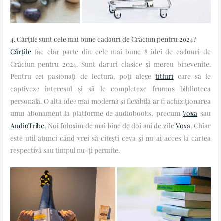
4. Cărțile sunt cele mai bune cadouri de Crăciun pentru 2024?
Cărțile
fac clar parte din cele mai bune 8 idei de cadouri de
Crăciun pentru 2024. Sunt daruri clasice și mereu binevenite.
Pentru cei pasionați de lectură, poți alege
titluri
care să le
captiveze interesul și să le completeze frumos biblioteca
personală. O altă idee mai modernă și flexibilă ar fi achiziționarea
unui abonament la platforme de audiobooks, precum
Voxa
sau
AudioTribe
. Noi folosim de mai bine de doi ani de zile
Voxa
. Chiar
este util atunci când vrei să citești ceva și nu ai acces la cartea
respectivă sau timpul nu-ți permite.