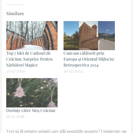
Similare
Top 7 Idei de Cadouri de
Cum am călătorit prin
Crăciun: Surprize Pentru
Europa și Orientul Mijlociu:
Sărbători Magice
Retrospectiva 2024
21/12/2020
30/12/2024
Dorințe către Moș Crăciun
16/12/2018
Vrei să fii printre primii care află noutățile noastre? Urmărește-ne