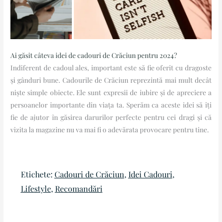
Ai găsit câteva idei de cadouri de Crăciun pentru 2024?
Indiferent de cadoul ales, important este să fie oferit cu dragoste
și gânduri bune. Cadourile de Crăciun reprezintă mai mult decât
niște simple obiecte. Ele sunt expresii de iubire și de apreciere a
persoanelor importante din viața ta. Sperăm ca aceste idei să îți
fie de ajutor în găsirea darurilor perfecte pentru cei dragi și că
vizita la magazine nu va mai fi o adevărata provocare pentru tine.
Etichete:
Cadouri de Crăciun
, 
Idei Cadouri
, 
Lifestyle
, 
Recomandări