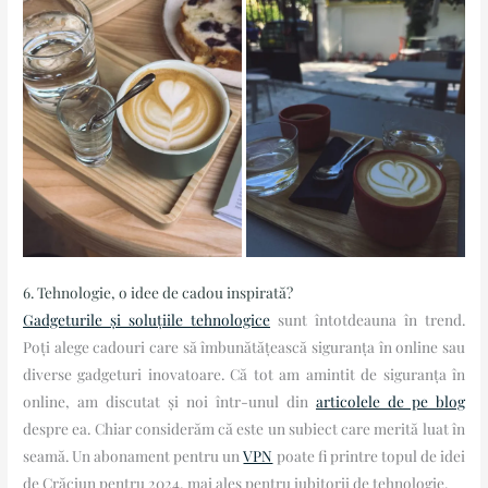
6. Tehnologie, o idee de cadou inspirată?
Gadgeturile și soluțiile tehnologice
sunt întotdeauna în trend.
Poți alege cadouri care să îmbunătățească siguranța în online sau
diverse gadgeturi inovatoare. Că tot am amintit de siguranța în
online, am discutat și noi într-unul din
articolele de pe blog
despre ea. Chiar considerăm că este un subiect care merită luat în
seamă. Un abonament pentru un
VPN
poate fi printre topul de idei
de Crăciun pentru 2024, mai ales pentru iubitorii de tehnologie.