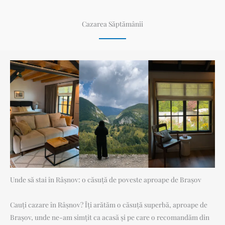
Cazarea Săptămânii
Unde să stai în Râșnov: o căsuță de poveste aproape de Brașov
Cauți cazare în Râșnov? Îți arătăm o căsuță superbă, aproape de
Brașov, unde ne-am simțit ca acasă și pe care o recomandăm din